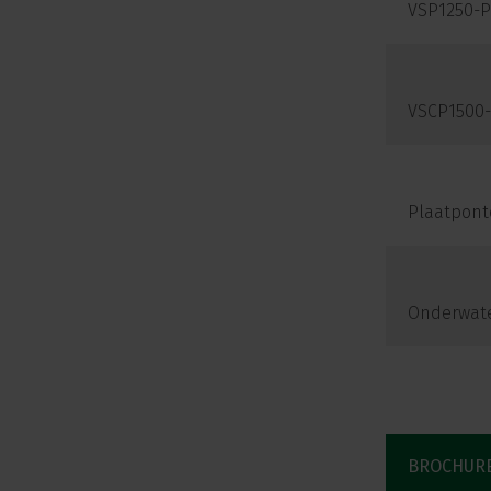
VSP1250-
t
i
e
VSCP1500-
Plaatpont
Onderwat
BROCHUR