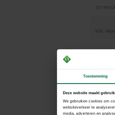
ISO 9001:2
VCA - Man
BRL 7000 P
Toestemming
BRL 7500 P
Deze website maakt gebruik
We gebruiken cookies om cont
BRL 9335 P
websiteverkeer te analyseren
media, adverteren en analys