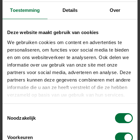
Toestemming
Details
Over
RIJPLATENAUTO
Deze website maakt gebruik van cookies
Deze Volvo FH 12 (500 pk) – een 10 x 4 en Euro6 motor –
is uitgerust met een Epsilon S290Z96 kraan en een
We gebruiken cookies om content en advertenties te
Groeneveldt rijplatenklem. Hij is hydraulisch geveerd en
personaliseren, om functies voor social media te bieden
deels gestuurd: 4 van de 5 assen zijn gestuurd om zo
en om ons websiteverkeer te analyseren. Ook delen we
kort mogelijk te kunnen draaien.
informatie over uw gebruik van onze site met onze
partners voor social media, adverteren en analyse. Deze
De auto kan radiografisch rijden en sturen vanaf de
kraan. Hij is uitgerust met een
partners kunnen deze gegevens combineren met andere
radarveiligheidssysteem. Wanneer de chauffeur
informatie die u aan ze heeft verstrekt of die ze hebben
achterop zit stopt de auto voor iets dat beweegt of
verzameld op basis van uw gebruik van hun services.
iemand die voor het voertuig langs loopt.
T
Noodzakelijk
o
e
s
Voorkeuren