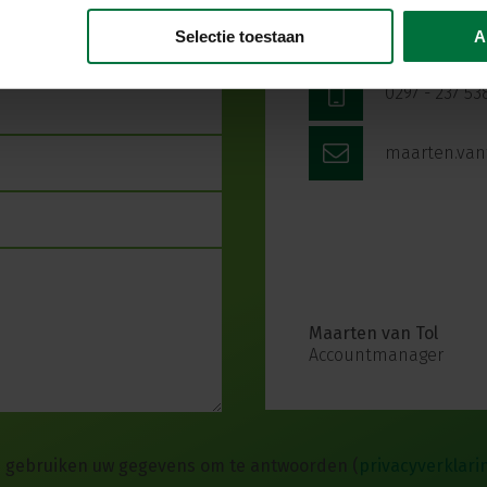
Selectie toestaan
A
0297 - 237 53
maarten.van
Maarten van Tol
Accountmanager
j gebruiken uw gegevens om te antwoorden
(
privacyverklari