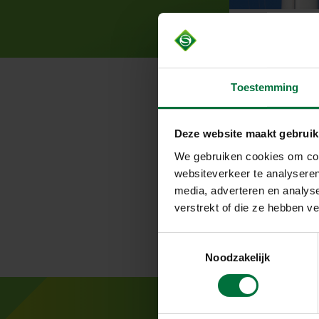
V
Toestemming
Deze website maakt gebruik
We gebruiken cookies om cont
websiteverkeer te analyseren
Meer weten
media, adverteren en analys
reageren zo 
verstrekt of die ze hebben v
T
Noodzakelijk
o
e
s
t