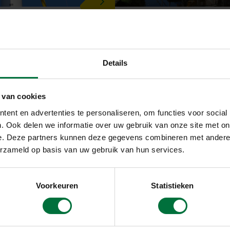
ERREIKERS
HOOGWERK
Details
 van cookies
LAAT U ADVISEREN
ent en advertenties te personaliseren, om functies voor social
. Ook delen we informatie over uw gebruik van onze site met on
 over het huren van kranen? Vul dan het onderstaande formul
e. Deze partners kunnen deze gegevens combineren met andere i
snel mogelijk. Heeft u vragen en overlegt u die liever persoon
erzameld op basis van uw gebruik van hun services.
gerust even met onze expert.
Voorkeuren
Statistieken