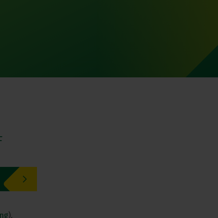
F
ing
).