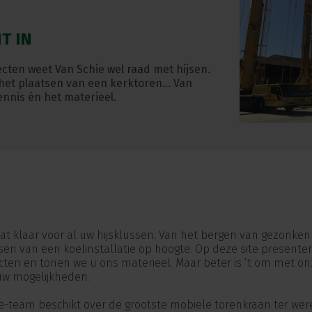
T IN
ecten weet Van Schie wel raad met hijsen.
het plaatsen van een kerktoren… Van
nnis én het materieel.
aat klaar voor al uw hijsklussen. Van het bergen van gezonke
tsen van een koelinstallatie op hoogte. Op deze site presente
ecten en tonen we u ons materieel. Maar beter is ‘t om met on
uw mogelijkheden.
e-team beschikt over de grootste mobiele torenkraan ter were