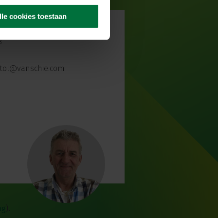
lle cookies toestaan
8
tol@vanschie.com
ng
)
.