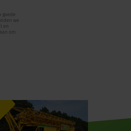
n goede
 vinden we
el en
 aan om