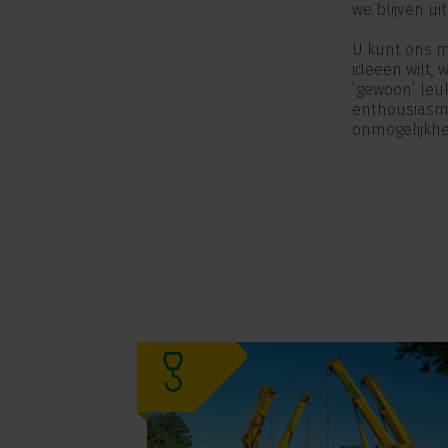
we blijven u
U kunt ons m
ideeën wilt, 
‘gewoon’ leu
enthousiasme
onmogelijkhe