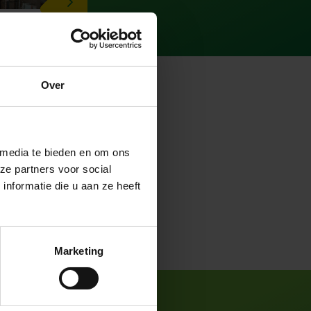
ERS
Over
 media te bieden en om ons
ze partners voor social
ier in, wij
nformatie die u aan ze heeft
lijk? Bel dan
Marketing