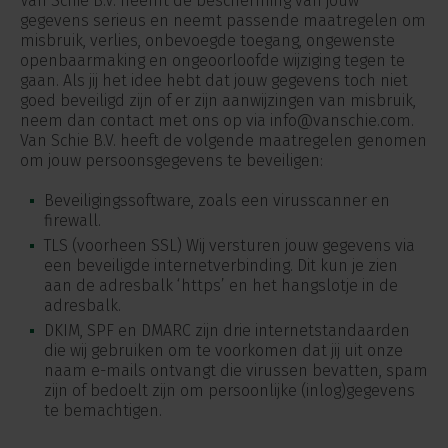
Van Schie B.V. neemt de bescherming van jouw
gegevens serieus en neemt passende maatregelen om
misbruik, verlies, onbevoegde toegang, ongewenste
openbaarmaking en ongeoorloofde wijziging tegen te
gaan. Als jij het idee hebt dat jouw gegevens toch niet
goed beveiligd zijn of er zijn aanwijzingen van misbruik,
neem dan contact met ons op via info@vanschie.com.
Van Schie B.V. heeft de volgende maatregelen genomen
om jouw persoonsgegevens te beveiligen:
Beveiligingssoftware, zoals een virusscanner en
firewall.
TLS (voorheen SSL) Wij versturen jouw gegevens via
een beveiligde internetverbinding. Dit kun je zien
aan de adresbalk ‘https’ en het hangslotje in de
adresbalk.
DKIM, SPF en DMARC zijn drie internetstandaarden
die wij gebruiken om te voorkomen dat jij uit onze
naam e-mails ontvangt die virussen bevatten, spam
zijn of bedoelt zijn om persoonlijke (inlog)gegevens
te bemachtigen.