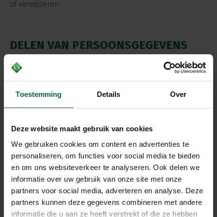
of verwijderen.
DELEN VAN PERSOONSGEGEVENS
MET DERDEN
Van Schie B.V. verkoopt jouw gegevens niet aan derden
en zal deze uitsluitend verstrekken indien dit nodig is
Toestemming
Details
Over
voor de uitvoering van onze overeenkomst met jou of
om te voldoen aan een wettelijke verplichting. Met
bedrijven die jouw gegevens verwerken in onze
opdracht, sluiten wij een bewerkersovereenkomst om
Deze website maakt gebruik van cookies
te zorgen voor eenzelfde niveau van beveiliging en
We gebruiken cookies om content en advertenties te
vertrouwelijkheid van jouw gegevens. Van Schie B.V. blijft
personaliseren, om functies voor social media te bieden
verantwoordelijk voor deze verwerkingen.
en om ons websiteverkeer te analyseren. Ook delen we
informatie over uw gebruik van onze site met onze
partners voor social media, adverteren en analyse. Deze
COOKIES, OF VERGELIJKBARE
partners kunnen deze gegevens combineren met andere
TECHNIEKEN, DIE WIJ GEBRUIKEN
informatie die u aan ze heeft verstrekt of die ze hebben