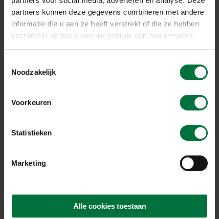
partners voor social media, adverteren en analyse. Deze
partners kunnen deze gegevens combineren met andere
4 mm
informatie die u aan ze heeft verstrekt of die ze hebben
verzameld op basis van uw gebruik van hun services.
T
Gewicht
Noodzakelijk
o
e
5.000 kg
s
Voorkeuren
t
e
m
Statistieken
Drijfvermogen bij 300 mm vrijboord
m
i
Marketing
n
9.366 kg
g
s
s
Alle cookies toestaan
Maximale deklast
e