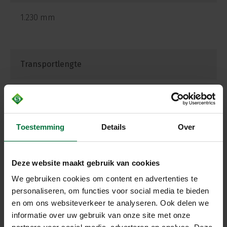
1.230 mm
Transportlengte
5.890 mm
Toestemming
Details
Over
Transportbreedte
Deze website maakt gebruik van cookies
2.960 mm
We gebruiken cookies om content en advertenties te
personaliseren, om functies voor social media te bieden
en om ons websiteverkeer te analyseren. Ook delen we
informatie over uw gebruik van onze site met onze
Bovendek