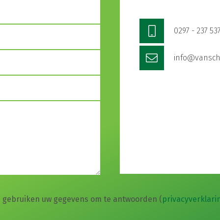
0297 - 237 53
info@vansch
j gebruiken uw gegevens om te antwoorden
(
privacyverklari