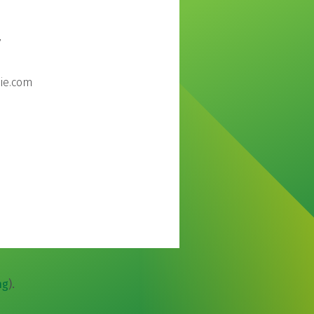
7
ie.com
ng
)
.