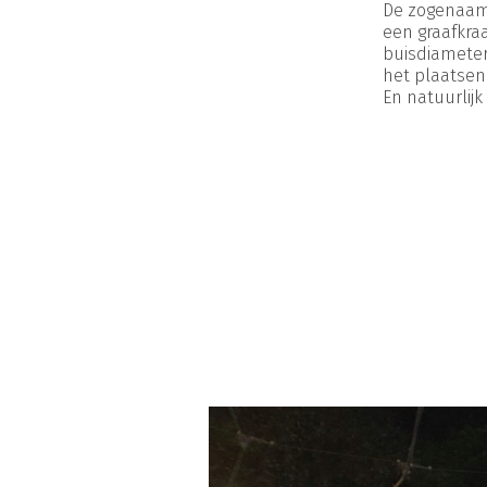
De zogenaamd
een graafkra
buisdiameter
het plaatsen 
En natuurlijk