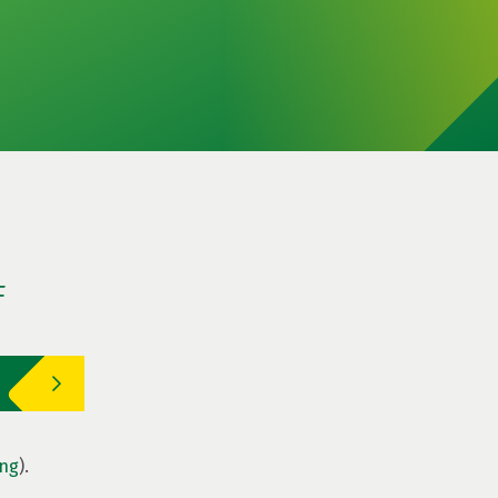
F
ing
).