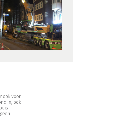
r ook voor
nd in, ook
buis
 geen