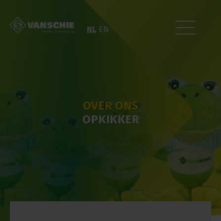
NL
EN
OVER ONS
OPKIKKER