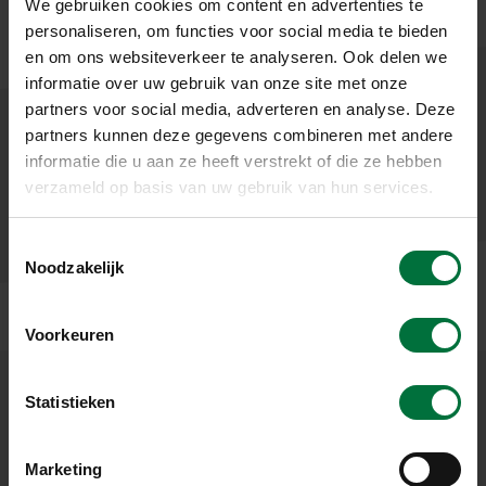
We gebruiken cookies om content en advertenties te
personaliseren, om functies voor social media te bieden
en om ons websiteverkeer te analyseren. Ook delen we
informatie over uw gebruik van onze site met onze
partners voor social media, adverteren en analyse. Deze
partners kunnen deze gegevens combineren met andere
informatie die u aan ze heeft verstrekt of die ze hebben
verzameld op basis van uw gebruik van hun services.
T
Noodzakelijk
o
e
s
Voorkeuren
t
e
m
Statistieken
m
OP DE HOOGTE BLIJVEN?
i
Marketing
MELD U DAN AAN VOOR ONZE NIEUWSBRIEF
n