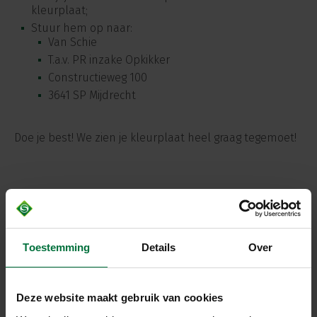
kleurplaat;
Stuur hem op naar:
Van Schie
T.a.v. PR inzake Opkikker
Constructieweg 100
3641 SP Mijdrecht
Doe je best! We zien je kleurplaat heel graag tegemoet!
DOWNLOAD HIER DE KLEURPLAAT!
Toestemming
Details
Over
Kleurplaat containerauto
Deze website maakt gebruik van cookies