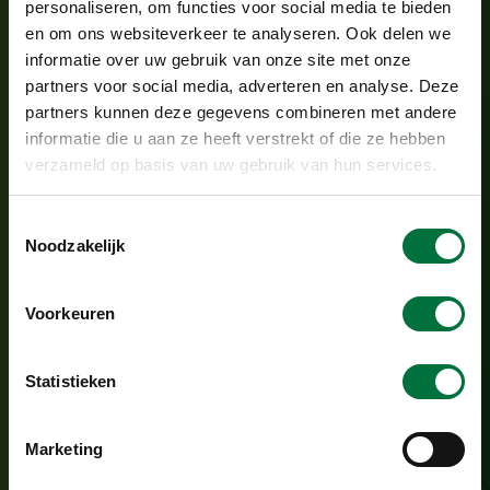
personaliseren, om functies voor social media te bieden
en om ons websiteverkeer te analyseren. Ook delen we
informatie over uw gebruik van onze site met onze
partners voor social media, adverteren en analyse. Deze
partners kunnen deze gegevens combineren met andere
informatie die u aan ze heeft verstrekt of die ze hebben
Wij gebruiken uw gegevens om te antwoorden
verzameld op basis van uw gebruik van hun services.
(
privacyverklaring
)
.
T
Noodzakelijk
o
VERZENDEN
e
s
Voorkeuren
t
e
m
Statistieken
m
i
Marketing
n
g