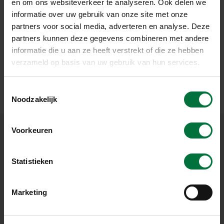
en om ons websiteverkeer te analyseren. Ook delen we
informatie over uw gebruik van onze site met onze
partners voor social media, adverteren en analyse. Deze
partners kunnen deze gegevens combineren met andere
informatie die u aan ze heeft verstrekt of die ze hebben
verzameld op basis van uw gebruik van hun services.
T
Noodzakelijk
o
e
s
Voorkeuren
t
e
OP DE HOOGTE BLIJVEN?
m
Statistieken
MELD U DAN AAN VOOR ONZE NIEUWSBRIEF
m
i
Marketing
n
g
s