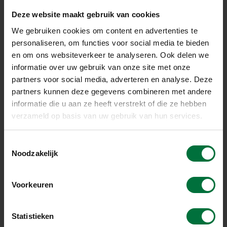
Deze website maakt gebruik van cookies
We gebruiken cookies om content en advertenties te
OP DE HOOGTE BLIJVEN?
personaliseren, om functies voor social media te bieden
MELD U DAN AAN VOOR ONZE NIEUWSBRIEF
en om ons websiteverkeer te analyseren. Ook delen we
informatie over uw gebruik van onze site met onze
partners voor social media, adverteren en analyse. Deze
partners kunnen deze gegevens combineren met andere
informatie die u aan ze heeft verstrekt of die ze hebben
verzameld op basis van uw gebruik van hun services.
T
Noodzakelijk
Wij gebruiken uw gegevens om u aan te melden (
o
privacyverklaring
).
e
s
Voorkeuren
t
e
m
Statistieken