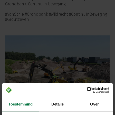
Grondbank. Continu in beweging!
#VanSchie #Grondbank #Mijdrecht #ContinuInBeweging
#Groutzeven
Toestemming
Details
Over