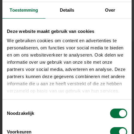
Toestemming
Details
Over
Deze website maakt gebruik van cookies
We gebruiken cookies om content en advertenties te
personaliseren, om functies voor social media te bieden
en om ons websiteverkeer te analyseren. Ook delen we
informatie over uw gebruik van onze site met onze
OP DE HOOGTE BLIJVEN?
partners voor social media, adverteren en analyse. Deze
MELD U DAN AAN VOOR ONZE NIEUWSBRIEF
partners kunnen deze gegevens combineren met andere
informatie die u aan ze heeft verstrekt of die ze hebben
verzameld op basis van uw gebruik van hun services.
T
Noodzakelijk
o
e
s
Voorkeuren