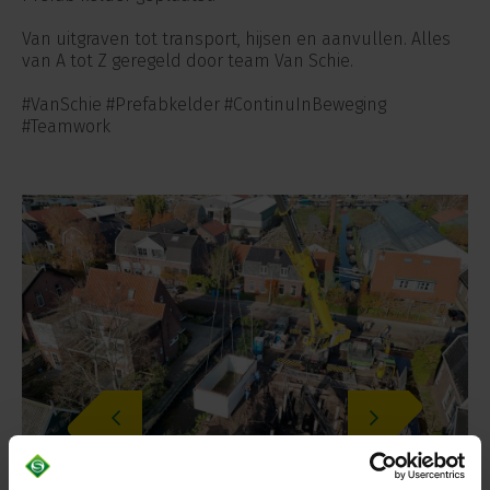
Van uitgraven tot transport, hijsen en aanvullen. Alles
van A tot Z geregeld door team Van Schie.
#VanSchie #Prefabkelder #ContinuInBeweging
#Teamwork
‹
›