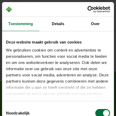
Toestemming
Details
Over
Wij gebruiken uw gegevens om u aan te melden (
privacyverklaring
).
Deze website maakt gebruik van cookies
We gebruiken cookies om content en advertenties te
personaliseren, om functies voor social media te bieden
en om ons websiteverkeer te analyseren. Ook delen we
informatie over uw gebruik van onze site met onze
partners voor social media, adverteren en analyse. Deze
partners kunnen deze gegevens combineren met andere
informatie die u aan ze heeft verstrekt of die ze hebben
verzameld op basis van uw gebruik van hun services.
UITBREIDING MACHINEPARK!
T
Noodzakelijk
BEKIJKEN
o