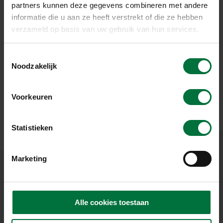
partners kunnen deze gegevens combineren met andere
informatie die u aan ze heeft verstrekt of die ze hebben
verzameld op basis van uw gebruik van hun services.
MAKING OF
Bekijk hier ’the making of the BMW commercial’. De
T
prachtige Venetiaanse paleizen, de Rialtobrug en het
Noodzakelijk
o
Canal Grande zijn het toneel geweest voor de
e
wereldwijde lancering van de nieuwe BMW 8 serie
s
Coupé.
Voorkeuren
t
e
m
Statistieken
m
i
Marketing
n
g
s
s
Alle cookies toestaan
e