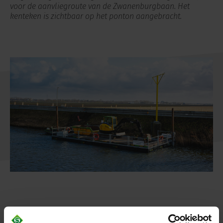
voor de aanvliegroute van de Zwanenburgbaan. Het
kenteken is zichtbaar op het ponton aangebracht.
VOORBEELD 2