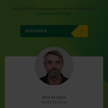
Wij gebruiken uw gegevens om te antwoorden
(
privacyverklaring
)
.
VERZENDEN
Nico Kempen
Hoofd Verhuur