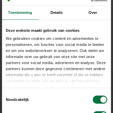
Ponton met hoogwerker, ingezet bij de renovatie en groot
onderhoud van de Piet Heintunnel, een tunnel die het
Toestemming
Details
Over
centrum van Amsterdam verbindt met Zeeburgereiland.
Het ponton ligt hier tegen het tunnelgebouw, zeg maar de
‘machinekamer’ van waaruit de tunnel wordt bediend en
Deze website maakt gebruik van cookies
bewaakt.
We gebruiken cookies om content en advertenties te
De technische installaties moesten hier worden vervangen
personaliseren, om functies voor social media te bieden
en het gebouw moest worden voorzien van nieuwe
en om ons websiteverkeer te analyseren. Ook delen we
hittebestendige bekleding.
informatie over uw gebruik van onze site met onze
partners voor social media, adverteren en analyse. Deze
partners kunnen deze gegevens combineren met andere
informatie die u aan ze heeft verstrekt of die ze hebben
verzameld op basis van uw gebruik van hun services.
T
Noodzakelijk
o
e
s