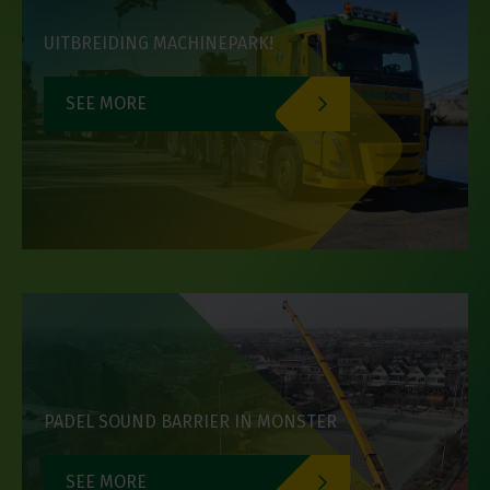
i
e
UITBREIDING MACHINEPARK!
SEE MORE
PADEL SOUND BARRIER IN MONSTER
SEE MORE